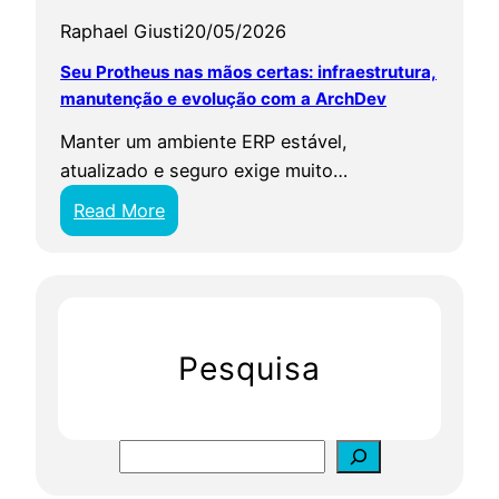
Raphael Giusti
20/05/2026
Seu Protheus nas mãos certas: infraestrutura,
manutenção e evolução com a ArchDev
Manter um ambiente ERP estável,
atualizado e seguro exige muito…
:
Read More
S
e
u
P
r
Pesquisa
o
t
h
S
e
e
u