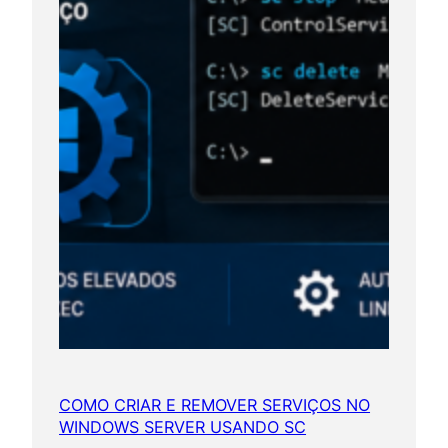
t
e
n
ç
ã
o
e
e
v
o
l
u
ç
ã
o
c
COMO CRIAR E REMOVER SERVIÇOS NO
WINDOWS SERVER USANDO SC
o