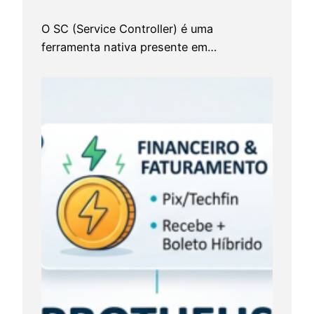
m
a
O SC (Service Controller) é uma
A
ferramenta nativa presente em…
r
c
h
D
e
v