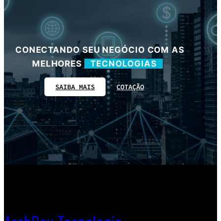
c
h
CONECTANDO SEU NEGÓCIO COM AS
MELHORES
TECNOLOGIAS
SAIBA MAIS
COTAÇÃO