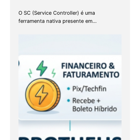
m
a
O SC (Service Controller) é uma
A
ferramenta nativa presente em…
r
c
h
D
e
v