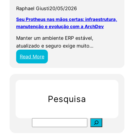
Raphael Giusti
20/05/2026
Seu Protheus nas mãos certas: infraestrutura,
manutenção e evolução com a ArchDev
Manter um ambiente ERP estável,
atualizado e seguro exige muito…
:
Read More
S
e
u
P
r
Pesquisa
o
t
h
S
e
e
u