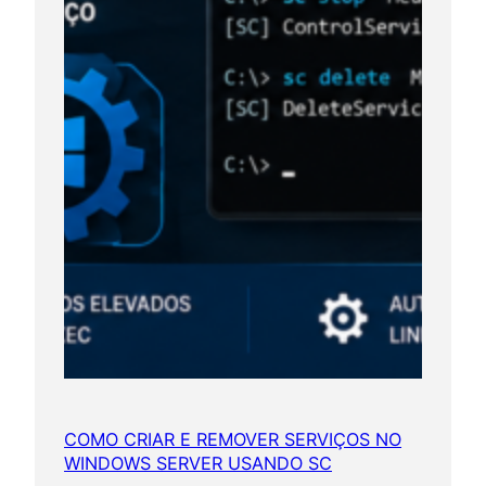
t
e
n
ç
ã
o
e
e
v
o
l
u
ç
ã
o
c
COMO CRIAR E REMOVER SERVIÇOS NO
WINDOWS SERVER USANDO SC
o