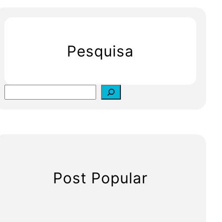
Pesquisa
S
e
a
r
c
h
Post Popular