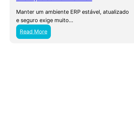
Manter um ambiente ERP estável, atualizado
e seguro exige muito…
:
Read More
S
e
u
P
r
o
t
h
e
u
s
n