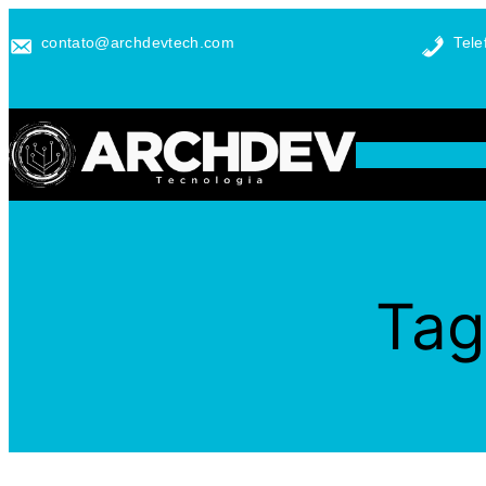
Pular
contato@archdevtech.com
Tele
para
o
conteúdo
Tag