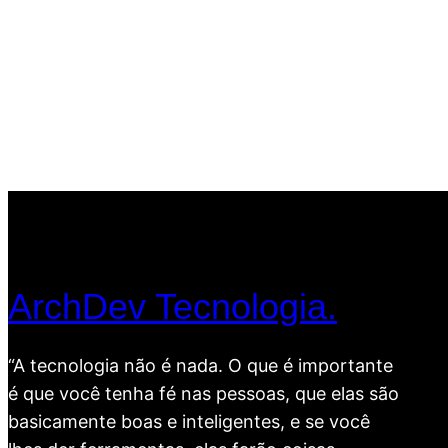
r
a
e
s
t
r
u
t
u
r
ArchDev Tecnologia.
a
,
m
“A tecnologia não é nada. O que é importante
a
é que você tenha fé nas pessoas, que elas são
n
basicamente boas e inteligentes, e se você
u