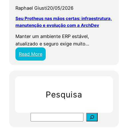
Raphael Giusti
20/05/2026
Seu Protheus nas mãos certas: infraestrutura,
manutenção e evolução com a ArchDev
Manter um ambiente ERP estável,
atualizado e seguro exige muito…
:
Read More
S
e
u
P
r
Pesquisa
o
t
h
S
e
e
u