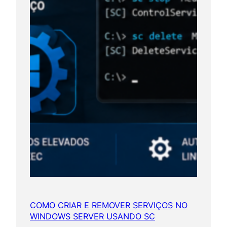
t
e
n
ç
ã
o
e
e
v
o
l
u
ç
ã
o
c
COMO CRIAR E REMOVER SERVIÇOS NO
WINDOWS SERVER USANDO SC
o