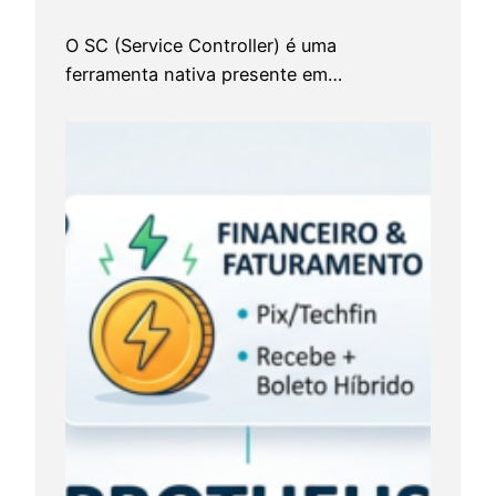
m
a
O SC (Service Controller) é uma
A
ferramenta nativa presente em…
r
c
h
D
e
v